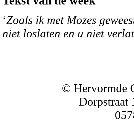
Tekst van de week
‘
Zoals ik met Mozes geweest 
niet loslaten en u niet verla
© Hervormde 
Dorpstraat
057