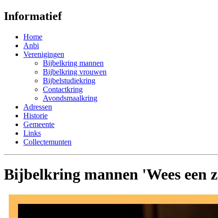
Informatief
Home
Anbi
Verenigingen
Bijbelkring mannen
Bijbelkring vrouwen
Bijbelstudiekring
Contactkring
Avondsmaalkring
Adressen
Historie
Gemeente
Links
Collectemunten
Bijbelkring mannen 'Wees een z