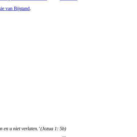
e van Bijstan
d
.
n en u niet verlaten.’ (Jozua 1: 5b)