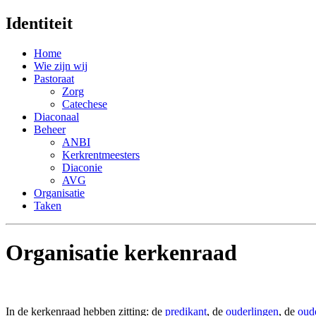
Identiteit
Home
Wie zijn wij
Pastoraat
Zorg
Catechese
Diaconaal
Beheer
ANBI
Kerkrentmeesters
Diaconie
AVG
Organisatie
Taken
Organisatie kerkenraad
In de kerkenraad hebben zitting: de
predikant
, de
ouderlingen
, de
oud