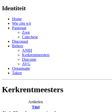
Identiteit
Home
Wie zijn wij
Pastoraat
Zorg
Catechese
Diaconaal
Beheer
ANBI
Kerkrentmeesters
Diaconie
AVG
Organisatie
Taken
Kerkrentmeesters
Artikelen
Titel