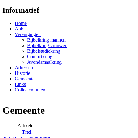
Informatief
Home
Anbi
Verenigingen
Bijbelkring mannen
Bijbelkring vrouwen
Bijbelstudiekring
Contactkring
Avondsmaalkring
Adressen
Historie
Gemeente
Links
Collectemunten
Gemeente
Artikelen
Titel