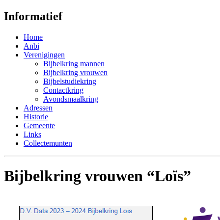
Informatief
Home
Anbi
Verenigingen
Bijbelkring mannen
Bijbelkring vrouwen
Bijbelstudiekring
Contactkring
Avondsmaalkring
Adressen
Historie
Gemeente
Links
Collectemunten
Bijbelkring vrouwen “Loïs”